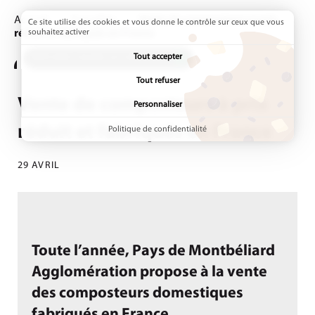
Accueil
Actualités
Page active :
Vente de composteurs à prix
Ce site utilise des cookies et vous donne le contrôle sur ceux que vous
réduit et fabriqués en France
souhaitez activer
Tout accepter
ADDTOANY (SHARE) EST DÉSACTIVÉ.
Tout refuser
Vente de composteurs à prix
Personnaliser
réduit et fabriqués en France
Politique de confidentialité
29 AVRIL
Toute l’année, Pays de Montbéliard
Agglomération propose à la vente
des composteurs domestiques
fabriqués en France.